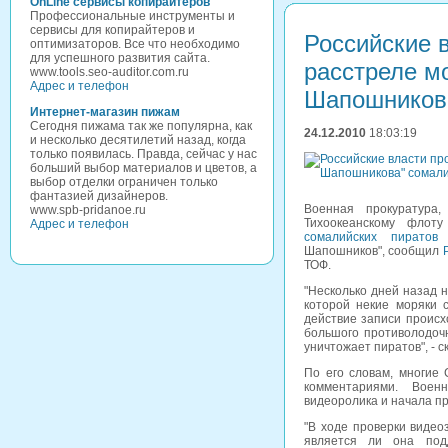
OnLine сервисы копирайтеров
Профессиональные инструменты и
сервисы для копирайтеров и
Российские 
оптимизаторов. Все что необходимо
для успешного развития сайта.
расстреле м
www.tools.seo-auditor.com.ru
Адрес и телефон
Шапошникова
Интернет-магазин пижам
Сегодня пижама так же популярна, как
24.12.2010
18:03:19
и несколько десятилетий назад, когда
только появилась. Правда, сейчас у нас
больший выбор материалов и цветов, а
выбор отделки ограничен только
фантазией дизайнеров.
Военная прокуратура
www.spb-pridanoe.ru
Тихоокеанскому флот
Адрес и телефон
сомалийских пиратов
э
Шапошников", сообщил
ТОФ.
"Несколько дней назад 
которой некие моряки 
действие записи происх
большого противолодоч
уничтожает пиратов", - с
По его словам, многие 
комментариями. Военн
видеоролика и начала пр
"В ходе проверки видео
является ли она подд