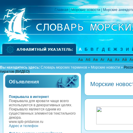
Главная
|
Морские новости
|
Морские анекдот
А
Б
В
Г
Д
Е
Ж
З
И
Аа
Аб
Ав
Аг
Ад
Аз
Ай
А
Вы находитесь здесь:
Словарь морских терминов
»
Морские новости
»
Росс
пиратов (ВИДЕО)
Объявления
Морские новос
Покрывала в интернет
Покрывала для кровати чаще всего
используются в декоративных целях.
Покрывало является одним из
существенных элементов текстильного
декора.
www.spb-pridanoe.ru
Адрес и телефон