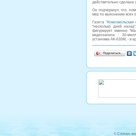
действительно сделана з
Он подчеркнул, что, по
мер по выяснению всех 
Газета
"Комсомольская 
"несколько дней назад
фигурирует именно "Ма
видеозаписи - 30-мил
установка АК-630М, - в
Поделиться…
©
Словарь мо