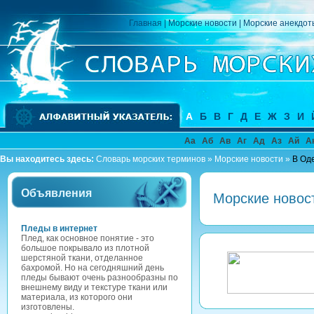
Главная
|
Морские новости
|
Морские анекдот
А
Б
В
Г
Д
Е
Ж
З
И
Аа
Аб
Ав
Аг
Ад
Аз
Ай
А
Вы находитесь здесь:
Словарь морских терминов
»
Морские новости
»
В Оде
Объявления
Морские новос
Пледы в интернет
Плед, как основное понятие - это
большое покрывало из плотной
шерстяной ткани, отделанное
бахромой. Но на сегодняшний день
пледы бывают очень разнообразны по
внешнему виду и текстуре ткани или
материала, из которого они
изготовлены.