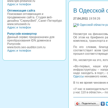
www.spb-pridanoe.ru
Адрес и телефон
В Одесской о
Оптимизация сайта
Поисковая оптимизация и
продвижение сайта. Студия веб-
27.04.2011
19:59:26
дизайна ”СириусВеб”, Санкт-Петербург.
www.siriusweb.ru
Адрес и телефон
Punycode-конвертер
Несмотря на финансовый
Данный сервис предназначен для
Об этом на брифинге ра
преобразования IDN доменов в
комплекса, транспорта и
Punycode.
По его словам, благо
www.tools.seo-auditor.com.ru
соответствует всем тр
Адрес и телефон
прошел соответствующе
Но, несмотря на это, ях
«Во-первых, наши клу
инфраструктуры – напри
надо заходить в порт,– 
Одессы
ненамного ниже, 
В то же время чиновник н
«У нас в законодательст
у нас 110 в области»,– 
Поделиться…