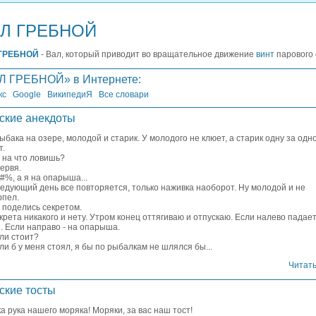
Л ГРЕБНОЙ
ГРЕБНОЙ
- Вал, который приводит во вращательное движение
винт
парового 
Л ГРЕБНОЙ» в Интернете:
кс
Google
ВикипедиЯ
Все словари
ские анекдоты
ыбака на озере, молодой и старик. У молодого не клюет, а старик одну за одн
т.
, на что ловишь?
червя.
б#%, а я на опарыша...
едующий день все повторяется, только наживка наоборот. Hу молодой и не
рпел.
, поделись секретом.
екрета никакого и нету. Утром конец оттягиваю и отпускаю. Если налево падает
. Если направо - на опарыша.
сли стоит?
сли б у меня стоял, я бы по рыбалкам не шлялся бы...
Читать
ские тосты
а рука нашего моряка! Моряки, за вас наш тост!