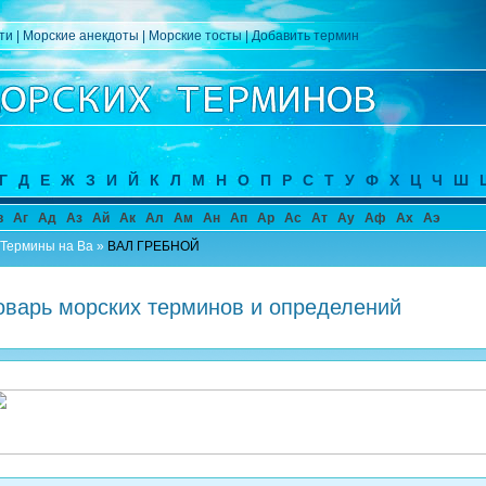
ти
|
Морские анекдоты
|
Морские тосты
|
Добавить термин
Г
Д
Е
Ж
З
И
Й
К
Л
М
Н
О
П
Р
С
Т
У
Ф
Х
Ц
Ч
Ш
в
Аг
Ад
Аз
Ай
Ак
Ал
Ам
Ан
Ап
Ар
Ас
Ат
Ау
Аф
Ах
Аэ
Термины на Ва
»
ВАЛ ГРЕБНОЙ
варь морских терминов и определений