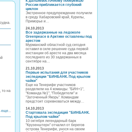
К дальневосточному побережью
России приближается глубокий
циклон
Экстренное предупреждение получили
в среду Хабаровский край, Курилы,
Приморье и…
судна.
24.10.2013
Все задержанные на ледоколе
Greenpeace в Арктике оставлены под
арестом
Мурманский областной суд сегодня
оставил в силе решение суда первой
инстанции об аресте на два месяца
последнего из 30 задержанных в
ой
сентябре на…
21.10.2013
Первые испытания для участников
экспедиции "БИНБАНК. Под крылом
чайки"
Еще на Тенерифе участников
разделили на 4 команды: "БИН+1",
, то на
"Команда №1", "Победители" и
"Заточенный Якорь". Командам
предстоит соревноваться между…
14.10.2013
 еще...
Стартовала экспедиция "БИНБАНК.
Под крылом чайки"
10 октября легендарный барк
"Крузенштерн" отчалил от берегов
острова Тенерифе, унося на своем