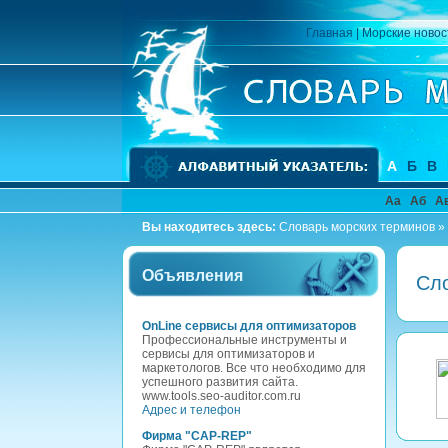
Главная
|
Морские новос
А
Б
В
Аа
Аб
А
Вы находитесь здесь:
Словарь морских терминов
»
Объявления
Сло
OnLine сервисы для оптимизаторов
Профессиональные инструменты и
сервисы для оптимизаторов и
маркетологов. Все что необходимо для
успешного развития сайта.
www.tools.seo-auditor.com.ru
Адрес и телефон
Фирма "CAP-REP"