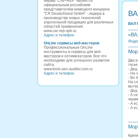
Фирма "CAP-REP" является
официальным российским
представителем немецкого концерна
ВА
"CR Deutschland GmbH" - лидера в
производстве новых технологий
аэрозольной продукции для различных
ВАЛ 
областей применения.
www.car-rep-spb.ru
«ВА
Адрес и телефон
Янде
OnLine сервисы веб-мастеров
Профессиональные OnLine
Мор
инструменты и сервисы для веб-
мастеров и оптимизаторов. Все что
необходимо для успешного развития
Два р
сайта.
тягае
www.tools.seo-auditor.com.ru
- Дед
Адрес и телефон
- Hа 
- Во 
Hа сл
выте
- Дед
- А с
червя
- А е
- А е
Мор
Крепк