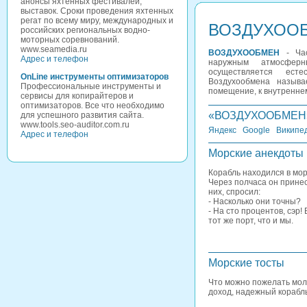
анонсы яхтенных фестивалей,
выставок. Сроки проведения яхтенных
регат по всему миру, международных и
ВОЗДУХОО
российских региональных водно-
моторных соревнований.
www.seamedia.ru
ВОЗДУХООБМЕН
- Час
Адрес и телефон
наружным атмосфер
осуществляется ест
OnLine инструменты оптимизаторов
Воздухообмена называ
Профессиональные инструменты и
помещение, к внутреннем
сервисы для копирайтеров и
оптимизаторов. Все что необходимо
«ВОЗДУХООБМЕН» 
для успешного развития сайта.
www.tools.seo-auditor.com.ru
Яндекс
Google
Википе
Адрес и телефон
Морские анекдоты
Коpабль находился в моp
Чеpез полчаса он пpинес
них, спpосил:
- Hасколько они точны?
- Hа сто пpоцентов, сэp!
тот же поpт, что и мы.
Морские тосты
Что можно пожелать мол
доход, надежный корабль