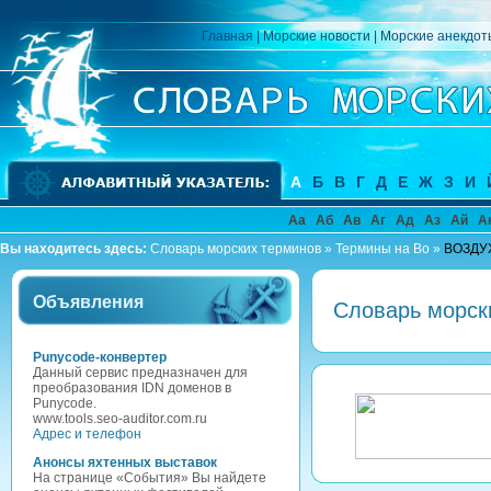
Главная
|
Морские новости
|
Морские анекдот
А
Б
В
Г
Д
Е
Ж
З
И
Аа
Аб
Ав
Аг
Ад
Аз
Ай
А
Вы находитесь здесь:
Словарь морских терминов
»
Термины на Во
»
ВОЗДУ
Объявления
Словарь морск
Punycode-конвертер
Данный сервис предназначен для
преобразования IDN доменов в
Punycode.
www.tools.seo-auditor.com.ru
Адрес и телефон
Анонсы яхтенных выставок
На странице «События» Вы найдете