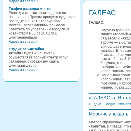
Адрес и телефон
График разводки мостов
ГАЛЕАС
Разводка мостов производится на
основании «Правил пропуска судов при
разводке Санкт-Петербургских
ГАЛЕАС
:
мостов», утвержденных приказом
Комитета по управлению городским
Парусно-гребное 
хозяйством N36 от 20.02.96г.
многих европейских
www.seamedia.ru
ряд весел с каждо
Адрес и телефон
в корме — 2 боль
для солдат и пуш
Студия веб-дизайна
калибра. Впервые 
Дизайн студия «SiriusWeb»
Г. должен был уд
осуществляет полный спектр услуг
высота борта 3, 2
связанных с созданием сайта.
боцмана, священни
www.siriusweb.ru
гребцов, 4 армей
Адрес и телефон
использованы вен
Небольшое трансп
использовавшееся
грот-мачту и кор
кливер. Позже до
«ГАЛЕАС» в Интер
Яндекс
Google
Википе
Морские анекдоты
Матрос спрашивает капит
- Капитан, а правда, что 
- А куда? - А вот это - неп