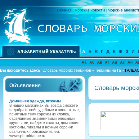
Главная
|
Морские новости
|
Морские анекдот
А
Б
В
Г
Д
Е
Ж
З
И
Аа
Аб
Ав
Аг
Ад
Аз
Ай
А
Вы находитесь здесь:
Словарь морских терминов
»
Термины на Га
»
ГАЛЕА
Объявления
Словарь морск
Домашняя одежда, пижамы
В наших магазинах Вы всегда сможете
подобрать себе удобные и элегантные,
приятные телу сорочки из хлопка,
отделанные знаменитыми елецкими
кружевами, найдете халаты, домашние
костюмы, пижамы и ночные сорочки
различных производителей.
www.spb-pridanoe.ru